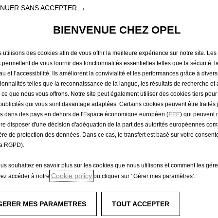
NUER SANS ACCEPTER →
BIENVENUE CHEZ OPEL
 utilisons des cookies afin de vous offrir la meilleure expérience sur notre site. Les
 permettent de vous fournir des fonctionnalités essentielles telles que la sécurité, l
Rendez nous visite
u et l’accessibilité. Ils améliorent la convivialité et les performances grâce à diver
tionnalités telles que la reconnaissance de la langue, les résultats de recherche et
i ce que nous vous offrons. Notre site peut également utiliser des cookies tiers pou
e de 61 mois et d’un kilométrage annuel de 15 000 km, 1er loyer de 5 000€ su
publicités qui vous sont davantage adaptées. Certains cookies peuvent être traités 
 finale de 17 243€ hors assurance facultative (dont 139€ de frais de dossier)
és dans des pays en dehors de l'Espace économique européen (EEE) qui peuvent 
re disposer d'une décision d'adéquation de la part des autorités européennes co
 de l’assurance facultative Décès, Perte Totale et Irréversible d’Autonomie, I
ère de protection des données. Dans ce cas, le transfert est basé sur votre consent
ois qui s’ajoute au montant du loyer ci-dessus. Coût total de l’assurance facu
a RGPD).
erne Antilles-Guyane. Cet intermédiaire apporte son concours à la réalisation 
illes-Guyane (société détenue à 100 % par BNP Paribas Personal Finance), SA 
ous souhaitez en savoir plus sur les cookies que nous utilisons et comment les gére
Cookie policy
Pointe-à-Pitre 341 891 653 - N° Orias 07 027 944 (www.orias.fr). Vous dispose
ez accéder à notre
ou cliquer sur ' Gérer mes paramètres'.
4 dans la limite des stocks disponibles. Photo non contractuelle. Sous réserv
rif de 32 710€ TTC. Émissions CO2 de 125g/Km.
GERER MES PARAMETRES
TOUT ACCEPTER