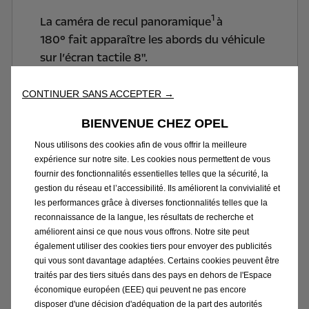
1
La caméra de recul panoramique
à
180° fait apparaître les abords du véhicule
sur l’écran tactile 8".
1
En option.
CONTINUER SANS ACCEPTER →
BIENVENUE CHEZ OPEL
Nous utilisons des cookies afin de vous offrir la meilleure
expérience sur notre site. Les cookies nous permettent de vous
fournir des fonctionnalités essentielles telles que la sécurité, la
gestion du réseau et l’accessibilité. Ils améliorent la convivialité et
les performances grâce à diverses fonctionnalités telles que la
reconnaissance de la langue, les résultats de recherche et
améliorent ainsi ce que nous vous offrons. Notre site peut
également utiliser des cookies tiers pour envoyer des publicités
qui vous sont davantage adaptées. Certains cookies peuvent être
traités par des tiers situés dans des pays en dehors de l'Espace
économique européen (EEE) qui peuvent ne pas encore
disposer d'une décision d'adéquation de la part des autorités