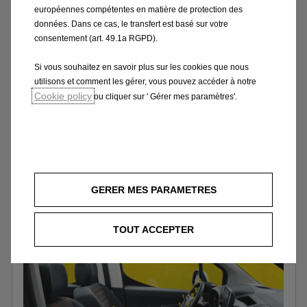
européennes compétentes en matière de protection des
données. Dans ce cas, le transfert est basé sur votre
consentement (art. 49.1a RGPD).
Garez-vous comme un pro
Si vous souhaitez en savoir plus sur les cookies que nous
utilisons et comment les gérer, vous pouvez accéder à notre
Le système d’aide au stationnement
Cookie policy
ou cliquer sur ' Gérer mes paramètres'.
1
automatique
détecte les places
disponibles, gère la direction et émet des
signaux sonores et visuels pour prévenir
les collisions à la manœuvre.
GERER MES PARAMETRES
1
En option.
TOUT ACCEPTER