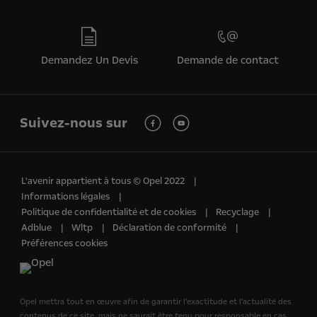
Demandez Un Devis
Demande de contact
Suivez-nous sur
L'avenir appartient à tous © Opel 2022
Informations légales
Politique de confidentialité et de cookies
Recyclage
Adblue
Wltp
Déclaration de conformité
Préférences cookies
Opel mettra tout en œuvre afin de garantir l'exactitude et l'actualité des
contenus de ce site, mais ne saurait être tenu pour responsable en cas