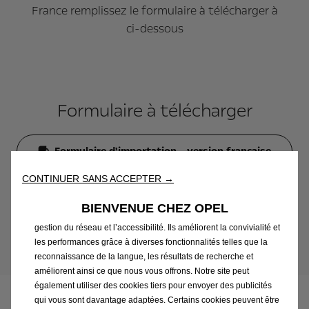
France remplissez le formulaire à télécharger à
ci-dessous
Formulaire à télécharger
Formulaire d'importation - version française
CONTINUER SANS ACCEPTER →
Nous utilisons des cookies afin de vous offrir la meilleure
Formulaire d'importation - version anglaise
expérience sur notre site. Les cookies nous permettent de vous
BIENVENUE CHEZ OPEL
fournir des fonctionnalités essentielles telles que la sécurité, la
gestion du réseau et l’accessibilité. Ils améliorent la convivialité et
les performances grâce à diverses fonctionnalités telles que la
Après-vente & accessoires
reconnaissance de la langue, les résultats de recherche et
améliorent ainsi ce que nous vous offrons. Notre site peut
également utiliser des cookies tiers pour envoyer des publicités
Offres de services
qui vous sont davantage adaptées. Certains cookies peuvent être