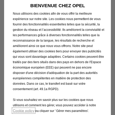
Age du véhicule
8 ans
BIENVENUE CHEZ OPEL
Devis de Remise en État
4 600 €
Nous utilisons des cookies afin de vous offrir la meilleure
expérience sur notre site. Les cookies nous permettent de vous
Valeur Résiduelle
3 900 €
fournir des fonctionnalités essentielles telles que la sécurité, la
gestion du réseau et l’accessibilité. Ils améliorent la convivialité et
dans ce cas précis, Opel peut donc prendre en
les performances grâce à diverses fonctionnalités telles que la
charge jusqu’à 700 € dans la remise en état de
reconnaissance de la langue, les résultats de recherche et
améliorent ainsi ce que nous vous offrons. Notre site peut
votre véhicule, ceci afin de vous permettre de
également utiliser des cookies tiers pour envoyer des publicités
reprendre la route !
qui vous sont davantage adaptées. Certains cookies peuvent être
traités par des tiers situés dans des pays en dehors de l'Espace
économique européen (EEE) qui peuvent ne pas encore
disposer d'une décision d'adéquation de la part des autorités
européennes compétentes en matière de protection des
données. Dans ce cas, le transfert est basé sur votre
consentement (art. 49.1a RGPD).
Si vous souhaitez en savoir plus sur les cookies que nous
utilisons et comment les gérer, vous pouvez accéder à notre
Cookie policy
ou cliquer sur ' Gérer mes paramètres'.