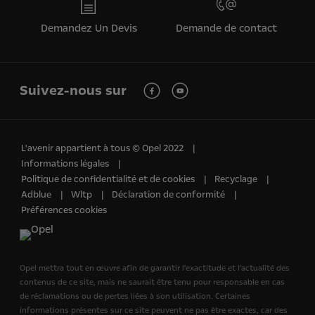
Demandez Un Devis
Demande de contact
Suivez-nous sur
L'avenir appartient à tous © Opel 2022
Informations légales
Politique de confidentialité et de cookies
Recyclage
Adblue
Wltp
Déclaration de conformité
Préférences cookies
Opel mettra tout en œuvre afin de garantir l'exactitude et l'actualité des
contenus de ce site, mais ne saurait être tenu pour responsable en cas
de réclamations ou de pertes liées à son utilisation. Certaines
informations présentes sur ce site peuvent ne pas être exactes, car des