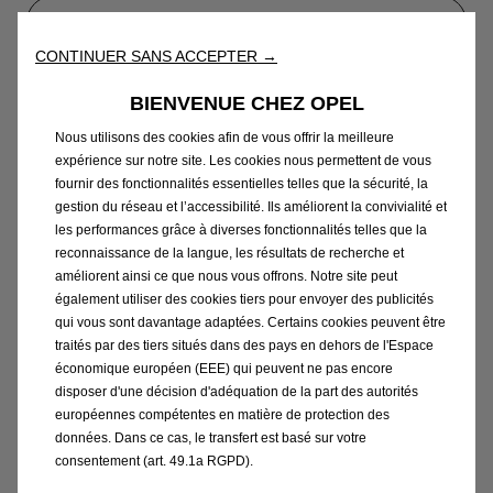
Contacter Opel martinique
CONTINUER SANS ACCEPTER →
BIENVENUE CHEZ OPEL
Trouvez votre véhicule d'occasion Opel chez
Nous utilisons des cookies afin de vous offrir la meilleure
sococaz en martinique
expérience sur notre site. Les cookies nous permettent de vous
fournir des fonctionnalités essentielles telles que la sécurité, la
Notre large parc est divisé en trois catégories, nous
gestion du réseau et l’accessibilité. Ils améliorent la convivialité et
permettant ainsi de vous proposer rapidement le
les performances grâce à diverses fonctionnalités telles que la
véhicule adapté à votre besoin :
reconnaissance de la langue, les résultats de recherche et
les Bonnes affaires
améliorent ainsi ce que nous vous offrons. Notre site peut
également utiliser des cookies tiers pour envoyer des publicités
Les Immanquables
qui vous sont davantage adaptées. Certains cookies peuvent être
Les Premium
traités par des tiers situés dans des pays en dehors de l'Espace
économique européen (EEE) qui peuvent ne pas encore
Les véhicules sont préparés, révisés et remis en état
disposer d'une décision d'adéquation de la part des autorités
européennes compétentes en matière de protection des
dans nos ateliers ce qui nous permet de garantir la
données. Dans ce cas, le transfert est basé sur votre
qualité de nos véhicules.
consentement (art. 49.1a RGPD).