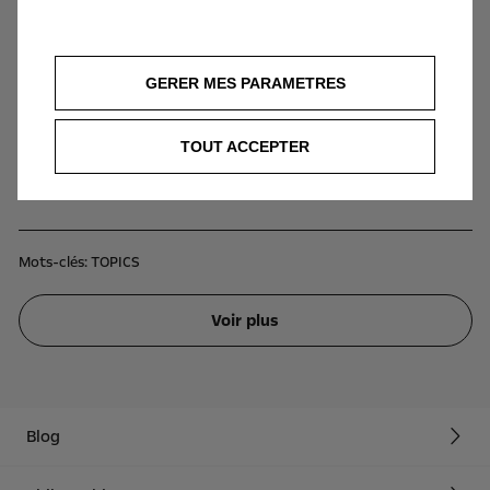
Fonction d’aide au stationnement avancée
Détecte l'espace de stationnement et prend le
contrôle du volant
GERER MES PARAMETRES
TOUT ACCEPTER
Demander un essai
Mots-clés:
TOPICS
Voir plus
Blog