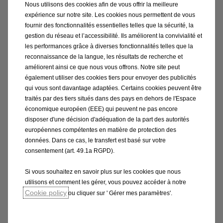
Nous utilisons des cookies afin de vous offrir la meilleure
expérience sur notre site. Les cookies nous permettent de vous
fournir des fonctionnalités essentielles telles que la sécurité, la
gestion du réseau et l’accessibilité. Ils améliorent la convivialité et
En savoir plus sur le vehicule
les performances grâce à diverses fonctionnalités telles que la
reconnaissance de la langue, les résultats de recherche et
améliorent ainsi ce que nous vous offrons. Notre site peut
également utiliser des cookies tiers pour envoyer des publicités
Affichage digital
qui vous sont davantage adaptées. Certains cookies peuvent être
La Nouvelle Opel Corsa est équipée du système
traités par des tiers situés dans des pays en dehors de l'Espace
d'infotainment intuitif et projette les données de
économique européen (EEE) qui peuvent ne pas encore
disposer d'une décision d'adéquation de la part des autorités
navigation et de vitesse
européennes compétentes en matière de protection des
données. Dans ce cas, le transfert est basé sur votre
consentement (art. 49.1a RGPD).
Caméra de recul panoramique à 180°
Si vous souhaitez en savoir plus sur les cookies que nous
Affiche une vue en plongée à 180 ° de l’arrière de
utilisons et comment les gérer, vous pouvez accéder à notre
votre Corsa et de ce qui l’entoure
Cookie policy
ou cliquer sur ' Gérer mes paramètres'.