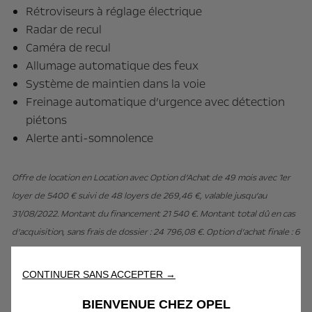
Rétroviseurs à réglage électrique
Radar de recul
Caméra de recul
Allumage automatique des feux
Système de maintien dans la voie
Freinage automatique d’urgence avec détection
piétons
Alerte anti-somnolence
Offre de location en Location avec Option d’Achat de 49 mois avec 1er
loyer de 5400 € suivi de 48 loyers de 269,46 €, valable jusqu’au
31/08/2022. Montant du financement 21 540 €. Montant total dû en cas
d’acquisition, sans frais de dossier : 24 796,08 €. Option d’achat finale : 6
462 €. Montants exprimés TTC et hors prestations complémentaires
facultatives). Exemple pour un montant de financement de 21 540 €,
CONTINUER SANS ACCEPTER →
l’assurance emprunteur facultative représente pour un assuré de moins
BIENVENUE CHEZ OPEL
de 60 ans (sous réserve des conditions d’éligibilité) : un coût total de