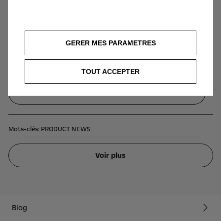
CO2 (g/km) : 114/135 (WLTP).Modèle présenté : Opel Mokka GS Line 1.2
130CH automatique au tarif de 32 934 € TTC.
GERER MES PARAMETRES
Découvrir le Nouveau Mokka
TOUT ACCEPTER
Demander un essai
Mots-clés:
PRODUCT NEWS
Voir plus
Blog