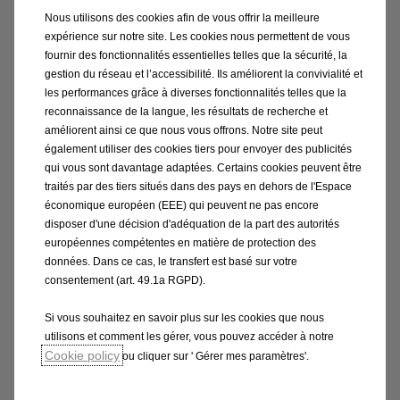
950,11 € sur la durée totale du prêt ; un coût mensuel de 19,39 €, qui
Nous utilisons des cookies afin de vous offrir la meilleure
s’ajoute à chaque loyer. Le montant de l’assurance facultative
expérience sur notre site. Les cookies nous permettent de vous
fournir des fonctionnalités essentielles telles que la sécurité, la
emprunteur varie en fonction de l’âge et du type de garanties. Cette
gestion du réseau et l’accessibilité. Ils améliorent la convivialité et
assurance couvre le Décès, la Perte Totale et Irréversible d’Autonomie,
les performances grâce à diverses fonctionnalités telles que la
et l’Incapacité Temporaire Totale de Travail. Offre de location avec
reconnaissance de la langue, les résultats de recherche et
option d’achat, réservée aux particulier non cumulable avec toutes
améliorent ainsi ce que nous vous offrons. Notre site peut
également utiliser des cookies tiers pour envoyer des publicités
autres offres en cours dans la limite des stocks disponibles, pour la
qui vous sont davantage adaptées. Certains cookies peuvent être
commande d’un véhicule chez Autos GM. Sous réserve d’étude et
traités par des tiers situés dans des pays en dehors de l'Espace
d’acceptation par le bailleur Somafi-Soguafi : SCA au capital de 19 063
économique européen (EEE) qui peuvent ne pas encore
095 € agréée en qualité de société de financement, immatriculée au RCS
disposer d'une décision d'adéquation de la part des autorités
européennes compétentes en matière de protection des
de Fort-de-France sous le numéro 303 160 501 - Siège social : ZI les
données. Dans ce cas, le transfert est basé sur votre
Mangles97 232 Le Lamentin. Intermédiaire en assurance immatriculé
consentement (art. 49.1a RGPD).
sous le numéro 07 023 999 (www.orias.fr). Le locataire dispose d’un délai
de rétractation de 14 jours (réductible jusqu’à 3 jours) à compter de son
Si vous souhaitez en savoir plus sur les cookies que nous
utilisons et comment les gérer, vous pouvez accéder à notre
acceptation del’offre. Autos GM, partenaire du bailleur, n’est pas
Cookie policy
ou cliquer sur ' Gérer mes paramètres'.
décisionnaire quant à l’octroi du crédit. Il travaille à titre non exclusif
avec le bailleur. Consommation mixte gamme Mokka 4.5/6.0 (WLTP) et