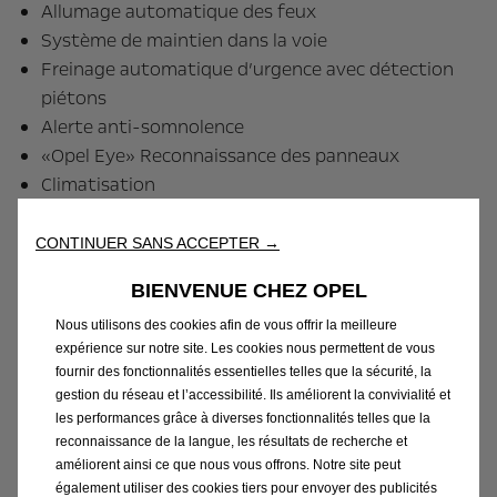
Allumage automatique des feux
Système de maintien dans la voie
Freinage automatique d’urgence avec détection
piétons
Alerte anti-somnolence
«Opel Eye» Reconnaissance des panneaux
Climatisation
Intellilink écran tactile
Volant multifonction
CONTINUER SANS ACCEPTER →
Bluetooth® + USB
BIENVENUE CHEZ OPEL
Jantes alliage 17”
Phares antibrouillard
Nous utilisons des cookies afin de vous offrir la meilleure
expérience sur notre site. Les cookies nous permettent de vous
Toit noir + béquet de toit
fournir des fonctionnalités essentielles telles que la sécurité, la
Coques de rétroviseurs noires
gestion du réseau et l’accessibilité. Ils améliorent la convivialité et
Feux LED
les performances grâce à diverses fonctionnalités telles que la
Conso mixte (l/100 km) : 4,2
reconnaissance de la langue, les résultats de recherche et
améliorent ainsi ce que nous vous offrons. Notre site peut
CO2 (g/km) : 126
également utiliser des cookies tiers pour envoyer des publicités