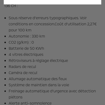
136 CH :
Sous réserve d’erreurs typographiques. Voir
conditions en concession.Coût d’utilisation 2,27€
pour 100 km
Autonomie : 330 km
CO2 (g/km) : 0
Batterie de 50 KWh
4 vitres électriques
Rétroviseurs à réglage électrique
Radars de recul
Caméra de recul
Allumage automatique des feux
Système de maintien dans la voie
Freinage automatique d’urgence avec détection
piétons
Alerte anti-somnolence