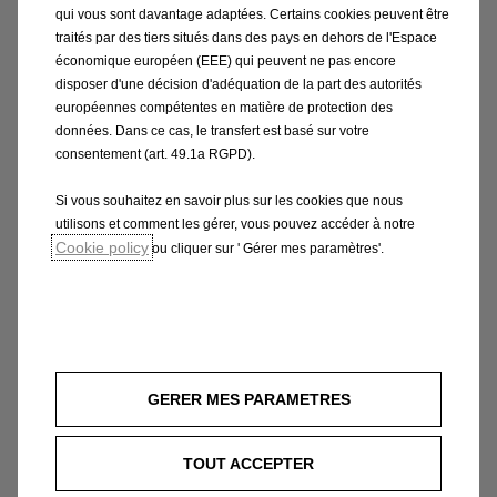
qui vous sont davantage adaptées. Certains cookies peuvent être
traités par des tiers situés dans des pays en dehors de l'Espace
économique européen (EEE) qui peuvent ne pas encore
disposer d'une décision d'adéquation de la part des autorités
Contacter Opel martinique
européennes compétentes en matière de protection des
données. Dans ce cas, le transfert est basé sur votre
consentement (art. 49.1a RGPD).
Corsa édition électrique 1.0l 136ch
Si vous souhaitez en savoir plus sur les cookies que nous
5 portes : à partir de 24 990€
utilisons et comment les gérer, vous pouvez accéder à notre
Cookie policy
ou cliquer sur ' Gérer mes paramètres'.
Prix catalogue de 39 700 € TTC pour la Corsa EDITION
Electrique 5 Portes 1.0L 136 CH, frais de dossier et
frais d’immatriculation inclus, pour un prix remisé de
32 290 €, véhicule éligible au bonus écologique de 7
000 € soit un prix net de 24 990 € hors peinture
GERER MES PARAMETRES
métallisée (600€) ou peinture brillante (300€) selon
votre choix.
TOUT ACCEPTER
Equipements Corsa EDITION Electrique 5 Portes 1.0L