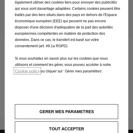
également utiliser des cookies tiers pour envoyer des publicités
qui vous sont davantage adaptées. Certains cookies peuvent être
Voir plus
traités par des tiers situés dans des pays en dehors de l'Espace
économique européen (EEE) qui peuvent ne pas encore
disposer d'une décision d'adéquation de la part des autorités
européennes compétentes en matière de protection des
données. Dans ce cas, le transfert est basé sur votre
Blog
consentement (art. 49.1a RGPD).
Si vous souhaitez en savoir plus sur les cookies que nous
Philosophie
utilisons et comment les gérer, vous pouvez accéder à notre
Cookie policy
ou cliquer sur ' Gérer mes paramètres'.
Faits & Chiffres
Conseil d'administration
Implantations
GERER MES PARAMETRES
TOUT ACCEPTER