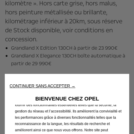
kilomètre ». Hors carte grise, hors malus,
hors peinture métallisée ou brillante,
kilométrage inférieur à 20km, sous réserve
de Stock disponible, voir conditions en
concession.
Grandland X Edition 130CH à partir de 23 990€
Grandland X Elegance 130CH boîte automatique à
partir de 29 990€
CONTINUER SANS ACCEPTER →
Contacter Opel martinique
Nous utilisons des cookies afin de vous offrir la meilleure
BIENVENUE CHEZ OPEL
expérience sur notre site. Les cookies nous permettent de vous
fournir des fonctionnalités essentielles telles que la sécurité, la
Découvrir le Grandland X
gestion du réseau et l’accessibilité. Ils améliorent la convivialité et
les performances grâce à diverses fonctionnalités telles que la
reconnaissance de la langue, les résultats de recherche et
améliorent ainsi ce que nous vous offrons. Notre site peut
Mots-clés:
PRODUCT NEWS