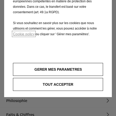
européennes compétentes en matière de protection des
aérodynamiques »
données. Dans ce cas, le transfert est basé sur votre
consentement (art. 49.1a RGPD).
Si vous souhaitez en savoir plus sur les cookies que nous
En savoir plus sur la Corsa-e
utilisons et comment les gérer, vous pouvez accéder à notre
Cookie policy
ou cliquer sur ' Gérer mes paramètres'.
Mots-clés:
TOPICS
Voir plus
GERER MES PARAMETRES
TOUT ACCEPTER
Blog
Philosophie
Faits & Chiffres