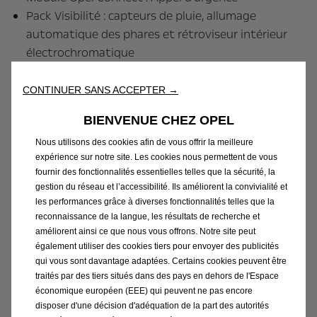
Pack Visibilité : capteurs de pluie, allumage
automatique des phares et rétroviseur intérieur
électrochromatique
Pack Drive Assist : régulateur / limiteur de vitesse,
reconnaissance des panneaux de signalisation,
CONTINUER SANS ACCEPTER →
maintien dans la voie, freinage automatique
BIENVENUE CHEZ OPEL
d’urgence avec détection des piétons et alerte
anti-somnolence
Nous utilisons des cookies afin de vous offrir la meilleure
expérience sur notre site. Les cookies nous permettent de vous
Frein de parking électrique
fournir des fonctionnalités essentielles telles que la sécurité, la
Démarrage sans clé
gestion du réseau et l’accessibilité. Ils améliorent la convivialité et
Phares halogènes avec feux de jour LED
les performances grâce à diverses fonctionnalités telles que la
Vitres avant électriques
reconnaissance de la langue, les résultats de recherche et
améliorent ainsi ce que nous vous offrons. Notre site peut
Banquette arrière fractionnable 60/40
également utiliser des cookies tiers pour envoyer des publicités
Climatisation automatique
qui vous sont davantage adaptées. Certains cookies peuvent être
Instrumentation de bord 3,5''
traités par des tiers situés dans des pays en dehors de l'Espace
Rétroviseurs extérieurs électriques
économique européen (EEE) qui peuvent ne pas encore
disposer d'une décision d'adéquation de la part des autorités
Jantes acier 16'' avec enjoliveurs spécifiques «