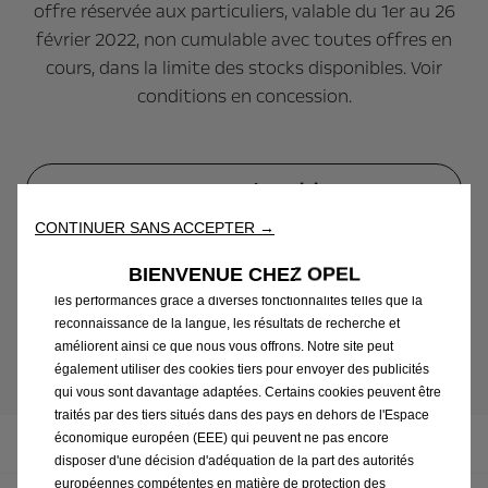
offre réservée aux particuliers, valable du 1er au 26
février 2022, non cumulable avec toutes offres en
cours, dans la limite des stocks disponibles. Voir
conditions en concession.
Contacter Opel martinique
Nous utilisons des cookies afin de vous offrir la meilleure
CONTINUER SANS ACCEPTER →
expérience sur notre site. Les cookies nous permettent de vous
fournir des fonctionnalités essentielles telles que la sécurité, la
Mots-clés:
PRODUCT NEWS
BIENVENUE CHEZ OPEL
gestion du réseau et l’accessibilité. Ils améliorent la convivialité et
les performances grâce à diverses fonctionnalités telles que la
reconnaissance de la langue, les résultats de recherche et
Voir plus
améliorent ainsi ce que nous vous offrons. Notre site peut
également utiliser des cookies tiers pour envoyer des publicités
qui vous sont davantage adaptées. Certains cookies peuvent être
traités par des tiers situés dans des pays en dehors de l'Espace
économique européen (EEE) qui peuvent ne pas encore
Blog
disposer d'une décision d'adéquation de la part des autorités
européennes compétentes en matière de protection des