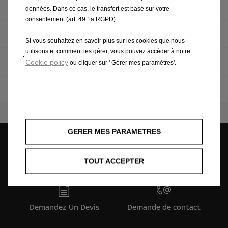
Philosophie
données. Dans ce cas, le transfert est basé sur votre
consentement (art. 49.1a RGPD).
Faits & Chiffres
Si vous souhaitez en savoir plus sur les cookies que nous
utilisons et comment les gérer, vous pouvez accéder à notre
Conseil d'administration
Cookie policy
ou cliquer sur ' Gérer mes paramètres'.
Implantations
GERER MES PARAMETRES
Contact
Demandez un essai
TOUT ACCEPTER
Demandez Un Devis
Demande de contact