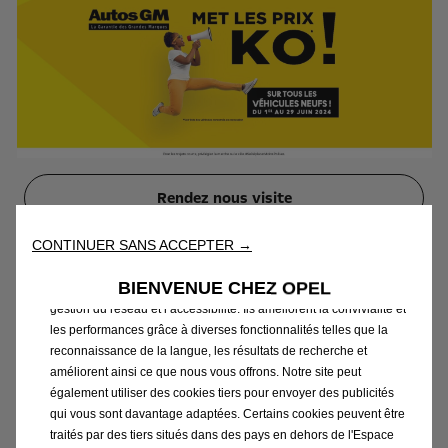
Rendez nous visite
CONTINUER SANS ACCEPTER →
Nous utilisons des cookies afin de vous offrir la meilleure
expérience sur notre site. Les cookies nous permettent de vous
BIENVENUE CHEZ OPEL
fournir des fonctionnalités essentielles telles que la sécurité, la
gestion du réseau et l’accessibilité. Ils améliorent la convivialité et
les performances grâce à diverses fonctionnalités telles que la
Mots-clés:
TOPICS,
PRODUCT NEWS
reconnaissance de la langue, les résultats de recherche et
améliorent ainsi ce que nous vous offrons. Notre site peut
Voir plus
également utiliser des cookies tiers pour envoyer des publicités
qui vous sont davantage adaptées. Certains cookies peuvent être
traités par des tiers situés dans des pays en dehors de l'Espace