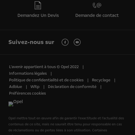
Demandez Un Devis
Demande de contact
Suivez-nous sur
L'avenir appartient à tous © Opel 2022
Informations légales
Politique de confidentialité et de cookies
Recyclage
Adblue
Wltp
Déclaration de conformité
Préférences cookies
Opel mettra tout en œuvre afin de garantir l'exactitude et l'actualité des
contenus de ce site, mais ne saurait être tenu pour responsable en cas
de réclamations ou de pertes liées à son utilisation. Certaines